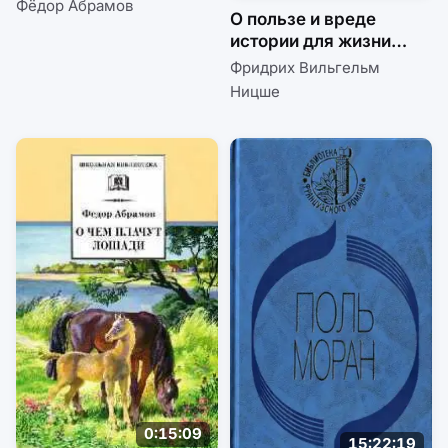
Фёдор Абрамов
О пользе и вреде
истории для жизни
(сборник)
Фридрих Вильгельм
Ницше
0:15:09
15:22:19