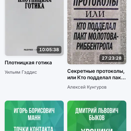
10:05:38
27:23:28
Плотницкая готика
Секретные протоколы,
Уильям Гэддис
или Кто подделал пакт
Молотова-Риббентропа
Алексей Кунгуров