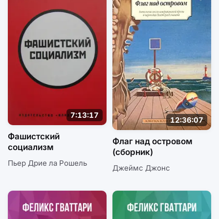
7:13:17
12:36:07
Фашистский
Флаг над островом
социализм
(сборник)
Пьер Дрие ла Рошель
Джеймс Джонс