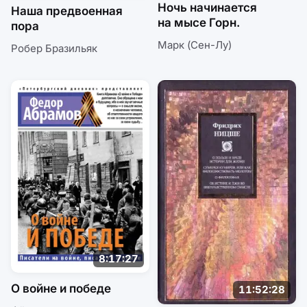
Ночь начинается
Наша предвоенная
на мысе Горн.
пора
Марк (Сен-Лу)
Робер Бразильяк
8:17:27
О войне и победе
11:52:28