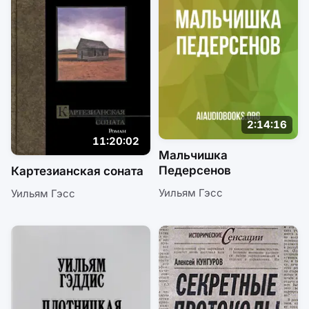
2:14:16
11:20:02
Мальчишка
Педерсенов
Картезианская соната
Уильям Гэсс
Уильям Гэсс