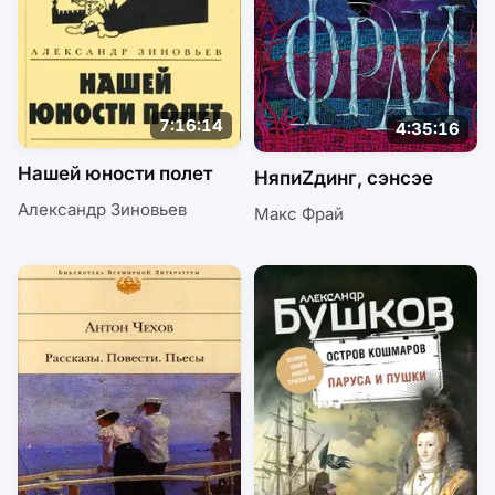
7:16:14
4:35:16
Нашей юности полет
НяпиZдинг, сэнсэе
Александр Зиновьев
Макс Фрай