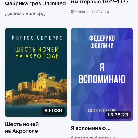
и интервью 1972–1977
Фабрика грез Unlimited
Феликс Гваттари
Джеймс Баллард
6:50:39
16:25:23
Шесть ночей
Я вспоминаю...
на Акрополе