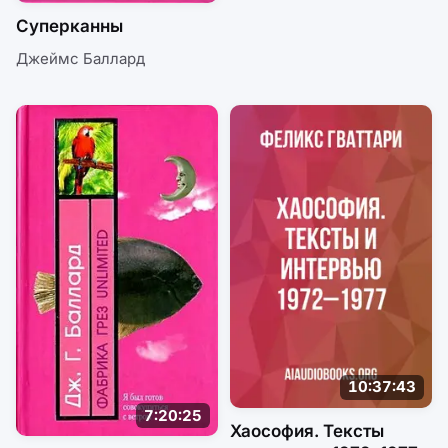
Суперканны
Джеймс Баллард
10:37:43
7:20:25
Хаософия. Тексты