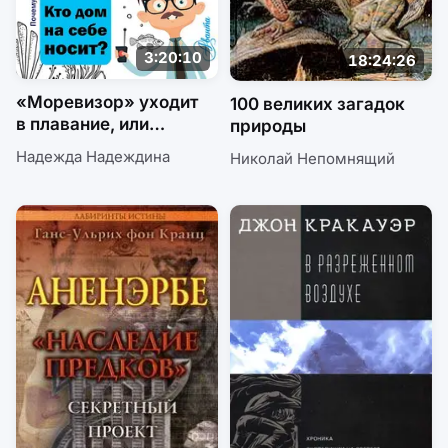
3:20:10
18:24:26
«Моревизор» уходит
100 великих загадок
в плавание, или
природы
Путешествие в глубь
Надежда Надеждина
Николай Непомнящий
океана