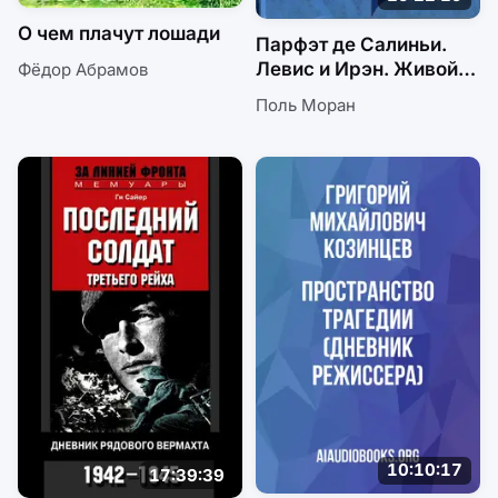
О чем плачут лошади
Парфэт де Салиньи.
Левис и Ирэн. Живой
Фёдор Абрамов
Будда. Нежности кладь
Поль Моран
10:10:17
17:39:39