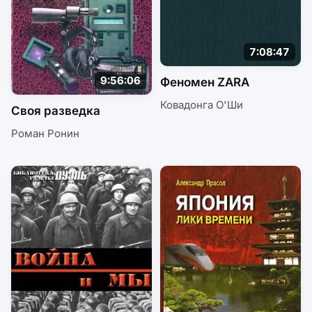
7:08:47
9:56:06
Феномен ZARA
Ковадонга О'Ши
Своя разведка
Роман Ронин