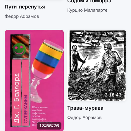
Содом и Гоморра
Пути-перепутья
Курцио Малапарте
Фёдор Абрамов
2:18:43
Трава-мурава
Фёдор Абрамов
13:55:26