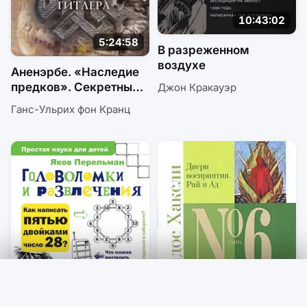
10:43:02
5:24:58
В разреженном
воздухе
Аненэрбе. «Наследие
предков». Секретный
Джон Кракауэр
проект Гитлера
Ганс-Ульрих фон Кранц
0:00
0:00