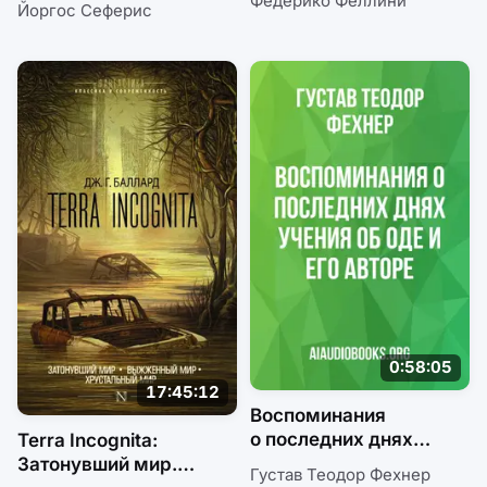
Федерико Феллини
Йоргос Сеферис
0:58:05
17:45:12
Воспоминания
о последних днях
Terra Incognita:
учения об оде и его
Затонувший мир.
Густав Теодор Фехнер
авторе