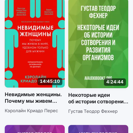
14:45:10
4:24:44
Невидимые женщины.
Некоторые идеи
Почему мы живем
об истории сотворения
в мире, удобном
и развития организмов
Кэролайн Криадо Перес
Густав Теодор Фехнер
только для мужчин.
Неравноправие,
основанное на данных