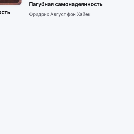
Пагубная самонадеянность
ость
Фридрих Август фон Хайек