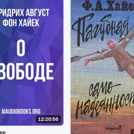
12:20:56
де