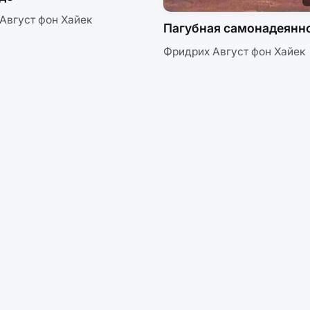
Август фон Хайек
Пагубная самонадеянн
Фридрих Август фон Хайек