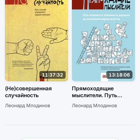
11:37:32
13:18:06
(Не)совершенная
Прямоходящие
случайность
мыслители. Путь
человека от обитания
Леонард Млодинов
Леонард Млодинов
на деревьях
до постижения
мироустройства