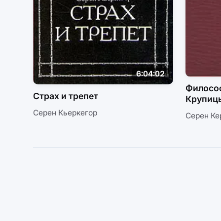
6:04:02
Философ
Страх и трепет
Крупиц
Серен Кьеркегор
Серен Ке