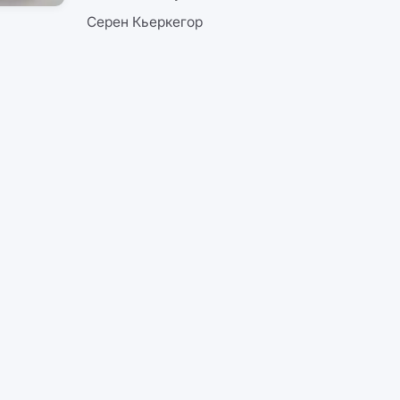
Серен Кьеркегор
на