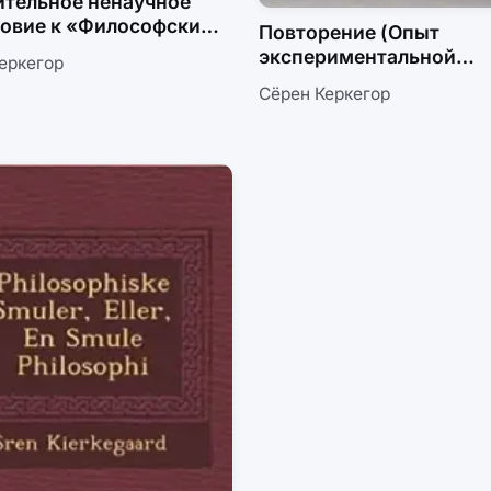
тельное ненаучное
ловие к «Философским
Повторение (Опыт
»
экспериментальной
еркегор
психологии Константи
Сёрен Керкегор
Констанция)