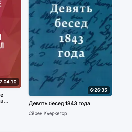
7:04:10
6:26:35
ие
ти
Девять бесед 1843 года
их
Сёрен Кьеркегор