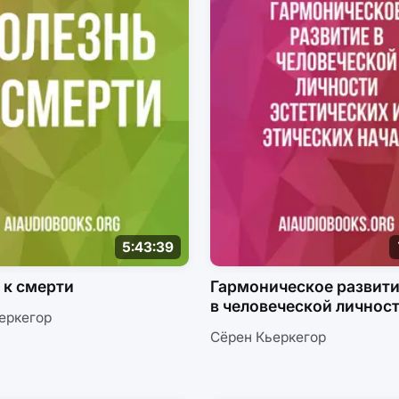
5:43:39
 к смерти
Гармоническое развит
в человеческой личнос
еркегор
эстетических и этическ
Сёрен Кьеркегор
начал