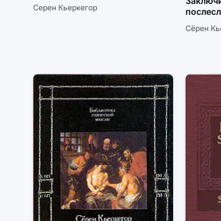
Заключи
Серен Кьеркегор
послес
крохам
Сёрен Кь