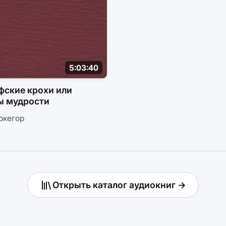
5:03:40
ские крохи или
ы мудрости
ркегор
Открыть каталог аудиокниг →