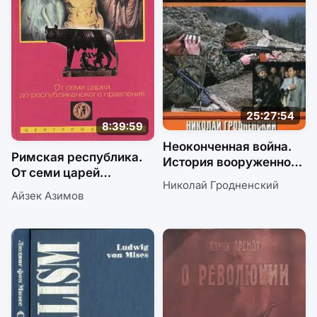
25:27:54
8:39:59
Неоконченная война.
Римская республика.
История вооруженного
От семи царей
конфликта в Чечне
Николай Гродненский
до республиканского
Айзек Азимов
правления