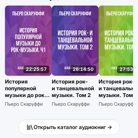
22:25:57
26:14:50
27:53:0
История
История рок-
История рок-
популярной
и танцевальной
и танцевальн
музыки до рок-
музыки. Том 2
музыки. Том 1
музыки. Ч1
Пьеро Скаруффи
Пьеро Скаруффи
Пьеро Скаруффи
Открыть каталог аудиокниг →