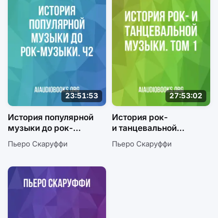
23:51:53
27:53:02
История популярной
История рок-
музыки до рок-
и танцевальной
музыки. Ч2
музыки. Том 1
Пьеро Скаруффи
Пьеро Скаруффи