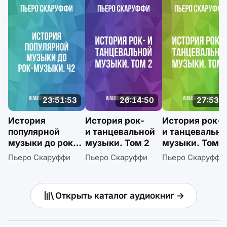
23:51:53
26:14:50
27:53:0
История
История рок-
История рок-
популярной
и танцевальной
и танцевальн
музыки до рок-
музыки. Том 2
музыки. Том 1
музыки. Ч2
Пьеро Скаруффи
Пьеро Скаруффи
Пьеро Скаруффи
Открыть каталог аудиокниг →