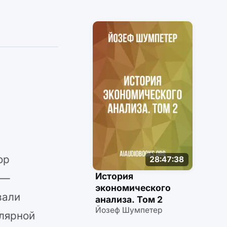
ор
28:47:38
История
 —
экономического
вали
анализа. Том 2
Йозеф Шумпетер
улярной