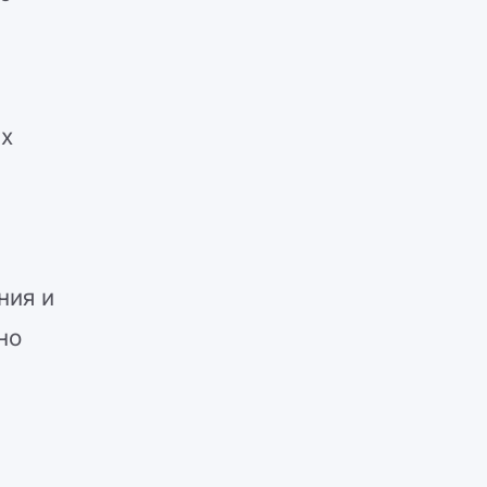
их
ния и
но