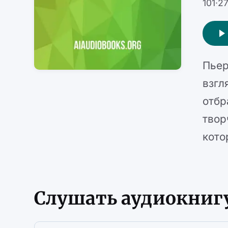
101
·
27
Пьер
взгл
отбр
твор
кото
Слушать аудиокниг