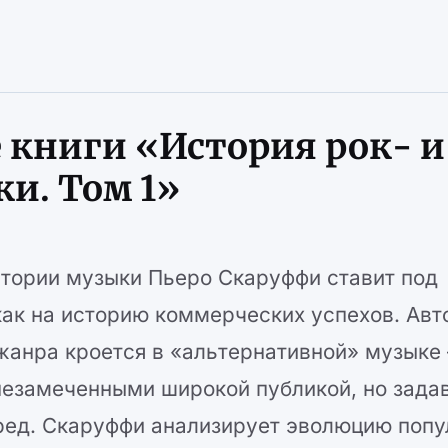
 книги «История рок- и
и. Том 1»
тории музыки Пьеро Скаруффи ставит под
как на историю коммерческих успехов. Авт
 жанра кроется в «альтернативной» музыке
 незамеченными широкой публикой, но зада
еред. Скаруффи анализирует эволюцию поп