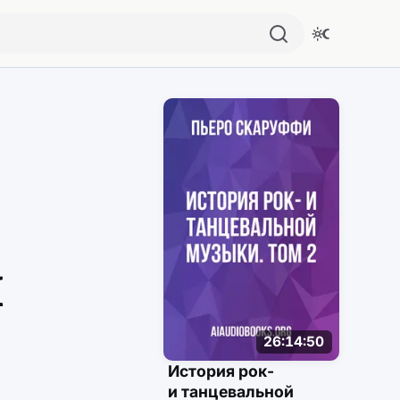
Похожие аудио
й
26:14:50
История рок-
и танцевальной