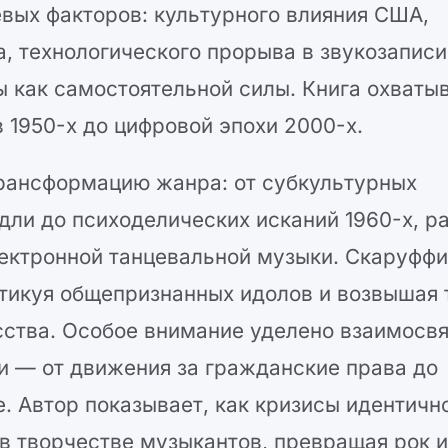
вых факторов: культурного влияния США,
, технологического прорыва в звукозаписи
 как самостоятельной силы. Книга охваты
 1950-х до цифровой эпохи 2000-х.
трансформацию жанра: от субкультурных
дли до психоделических исканий 1960-х, р
лектронной танцевальной музыки. Скаруффи
тикуя общепризнанных идолов и возвышая т
сства. Особое внимание уделено взаимосв
 — от движения за гражданские права до
. Автор показывает, как кризисы идентичн
 творчестве музыкантов, превращая рок и