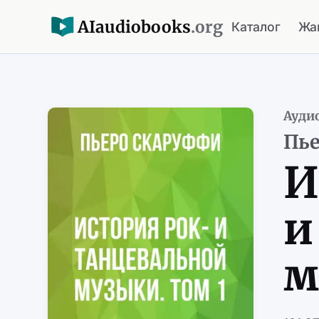
AI
audiobooks
.org
Каталог
Жа
Ауди
Пь
И
и
м