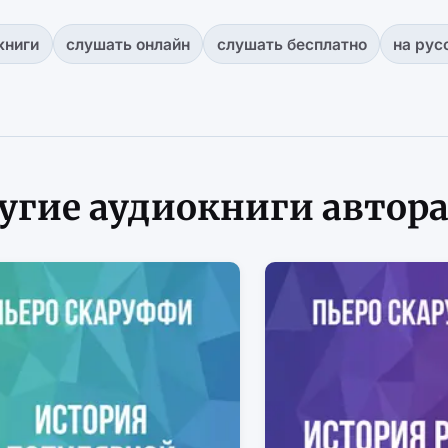
книги
слушать онлайн
слушать бесплатно
на рус
угие аудиокниги автор