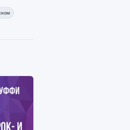
ском
а