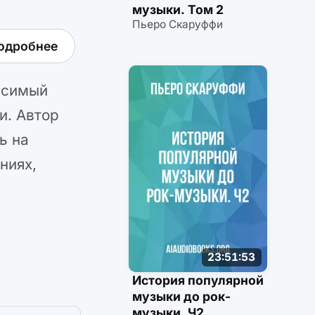
музыки. Том 2
Пьеро Скаруффи
одробнее
исимый
и. Автор
ь на
ниях,
23:51:53
История популярной
музыки до рок-
музыки. Ч2