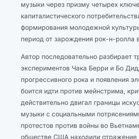
музыки через призму четырех ключе
капиталистического потребительства
формирования молодежной культуры
период от зарождения рок-н-ролла в
Автор последовательно разбирает 
экспериментов Чака Берри и Бо Дид
прогрессивного рока и появления э
боится идти против мейнстрима, кри
действительно двигал границы иску
музыки с социальными потрясениями
протестов против войны во Вьетнаме
обществе США находили отражение в