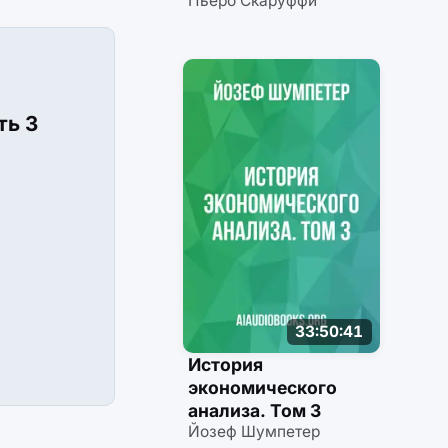
Пьеро Скаруффи
ть 3
33:50:41
История
экономического
анализа. Том 3
Йозеф Шумпетер