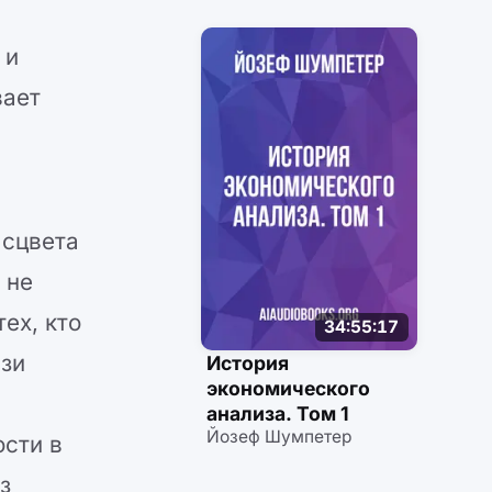
 и
вает
асцвета
 не
ех, кто
34:55:17
язи
История
экономического
анализа. Том 1
Йозеф Шумпетер
ости в
з