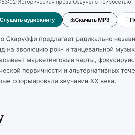
:53:02
·
Историческая проза
·
Озвучено нейросетью
Слушать аудиокнигу
Скачать MP3
П
о Скаруффи предлагает радикально незав
яд на эволюцию рок- и танцевальной музык
асывает маркетинговые чарты, фокусируяс
ческой первичности и альтернативных тече
рые сформировали звучание XX века.
у