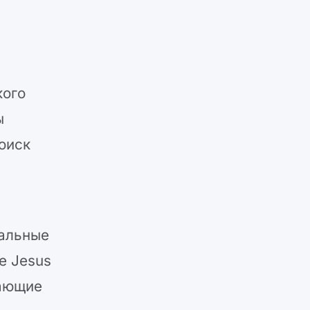
кого
ы
оиск
мальные
e Jesus
щающие