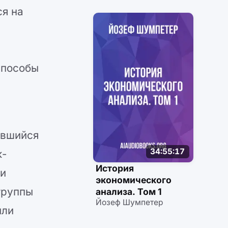
ся на
способы
ившийся
34:55:17
к-
История
 и
экономического
группы
анализа. Том 1
Йозеф Шумпетер
или