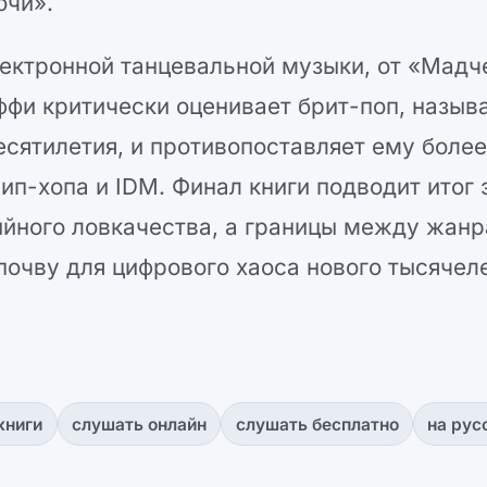
очи».
лектронной танцевальной музыки, от «Мадч
ффи критически оценивает брит-поп, называ
ятилетия, и противопоставляет ему боле
ип-хопа и IDM. Финал книги подводит итог 
ийного ловкачества, а границы между жан
почву для цифрового хаоса нового тысячеле
книги
слушать онлайн
слушать бесплатно
на рус