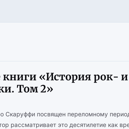
 книги «История рок- и
и. Том 2»
ро Скаруффи посвящен переломному перио
тор рассматривает это десятилетие как вр