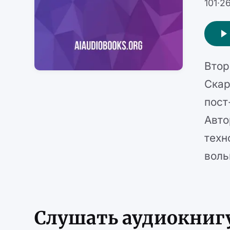
101
·
26
Втор
Скар
пост
Авто
техн
воль
Слушать аудиокниг