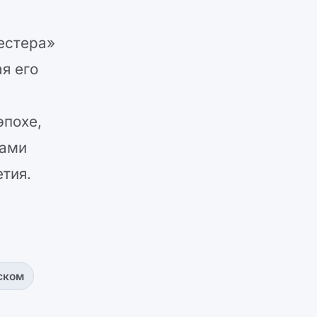
естера»
я его
е
эпохе,
рами
тия.
ском