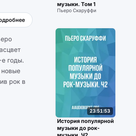
музыки. Том 1
Пьеро Скаруффи
одробнее
ьеро
асцвет
е годы.
 новые
ив рок в
.
23:51:53
История популярной
музыки до рок-
музыки. Ч2