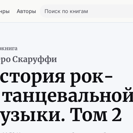
нры
Авторы
Поиск по книгам
окнига
еро Скаруффи
стория рок-
 танцевально
узыки. Том 2