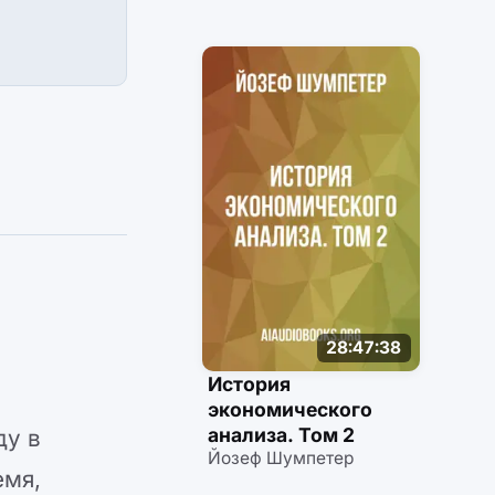
28:47:38
История
экономического
анализа. Том 2
ду в
Йозеф Шумпетер
емя,