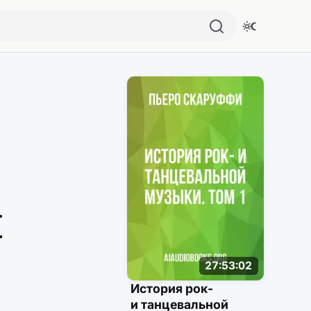
Похожие аудио
й
27:53:02
История рок-
и танцевальной