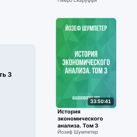
Пьеро Скаруффи
ть 3
33:50:41
История
экономического
анализа. Том 3
Йозеф Шумпетер