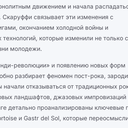
онолитным движением и начала распадать
 Скаруффи связывает эти изменения с
гами, окончанием холодной войны и
технологий, которые изменили не только 
изни молодежи.
«инди-революции» и появлению новых форм
робно разбирает феномен пост-рока, зарод
ы начали отказываться от традиционных ро
ковых ландшафтов, джазовых импровизаций
иге детально проанализированы ключевые 
Tortoise и Gastr del Sol, которые переосмысл