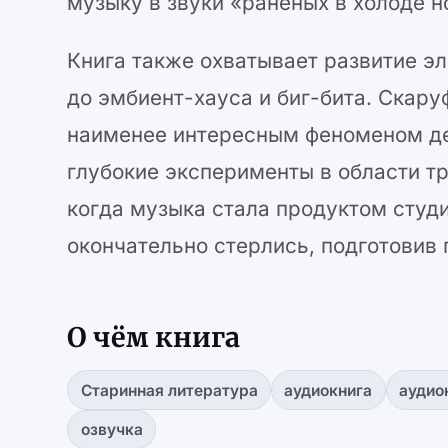
музыку в звуки «раненых в холоде н
Книга также охватывает развитие э
до эмбиент-хауса и биг-бита. Скару
наименее интересным феноменом дес
глубокие эксперименты в области тр
когда музыка стала продуктом студ
окончательно стерлись, подготовив 
О чём книга
Старинная литература
аудиокнига
аудио
озвучка