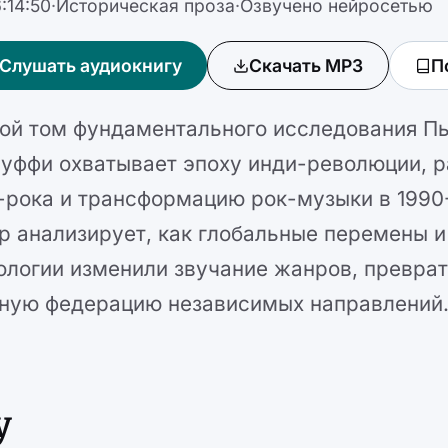
:14:50
·
Историческая проза
·
Озвучено нейросетью
Слушать аудиокнигу
Скачать MP3
П
ой том фундаментального исследования П
уффи охватывает эпоху инди-революции, р
-рока и трансформацию рок-музыки в 1990-
р анализирует, как глобальные перемены и
ологии изменили звучание жанров, преврат
ную федерацию независимых направлений
у