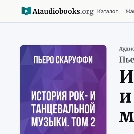
AI
audiobooks
.org
Каталог
Жа
Ауди
Пь
И
и
м