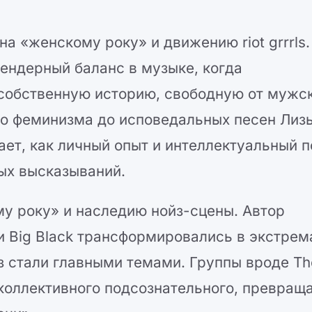
а «женскому року» и движению riot grrrls.
гендерный баланс в музыке, когда
 собственную историю, свободную от мужс
го феминизма до исповедальных песен Лиз
ет, как личный опыт и интеллектуальный п
ых высказываний.
у року» и наследию нойз-сцены. Автор
 и Big Black трансформировались в экстре
з стали главными темами. Группы вроде Th
 коллективного подсознательного, превра