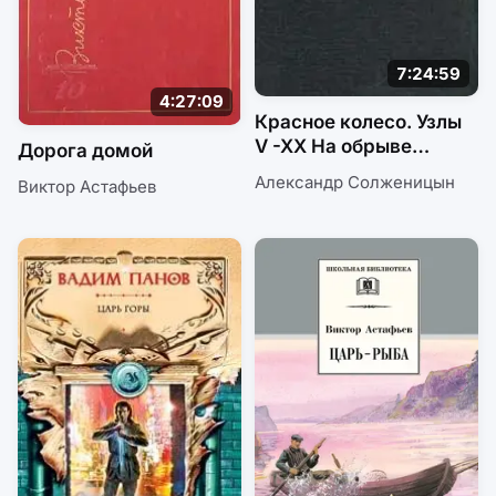
7:24:59
4:27:09
Красное колесо. Узлы
V -XX На обрыве
Дорога домой
повествования
Александр Солженицын
Виктор Астафьев