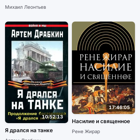
«элита» губит Россию
Михаил Леонтьев
17:46:05
10:52:13
Насилие и священное
Я дрался на танке
Рене Жирар