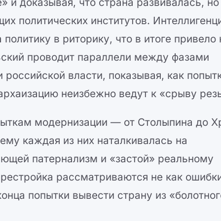
 и доказывая, что страна развивалась, но
их политических институтов. Интеллигенци
политику в риторику, что в итоге привело 
ьский проводит параллели между фазами
российской власти, показывая, как попыт
архаизацию неизбежно ведут к «срыву рез
пыткам модернизации — от Столыпина до 
чему каждая из них наталкивалась на
ающей патернализм и «застой» реальному
ерестройка рассматриваются не как ошибки
онца попытки вывести страну из «болотног