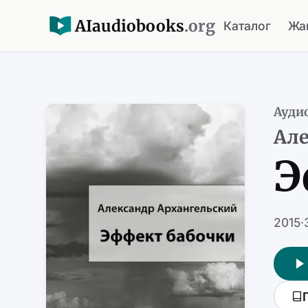
AI
audiobooks
.org
Каталог
Жа
Ауди
Але
Э
2015
·