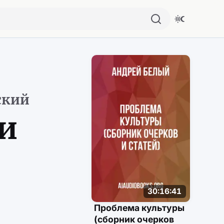
Похожие аудио
ский
и
30:16:41
Проблема культуры
(сборник очерков