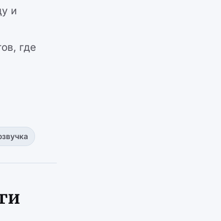
у и
:
ов, где
озвучка
ги