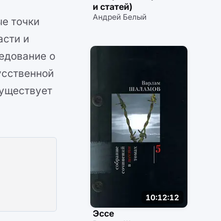
и статей)
Андрей Белый
е точки
асти и
едование о
усственной
существует
10:12:12
Эссе