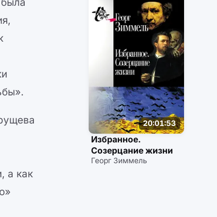
 была
я,
к
ки
ьбы».
Хрущева
20:01:53
Избранное.
Созерцание жизни
Георг Зиммель
, а как
о»