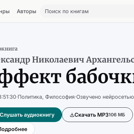
нры
Авторы
Поиск по книгам
окнига
ксандр Николаевич Архангель
ффект бабочк
3:51:30
·
Политика
Философия
·
Озвучено нейросетью
Слушать аудиокнигу
Скачать MP3
106 МБ
Подробнее