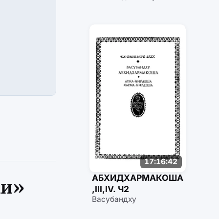
17:16:42
АБХИДХАРМАКОША
ки»
,III,IV. Ч2
Васубандху