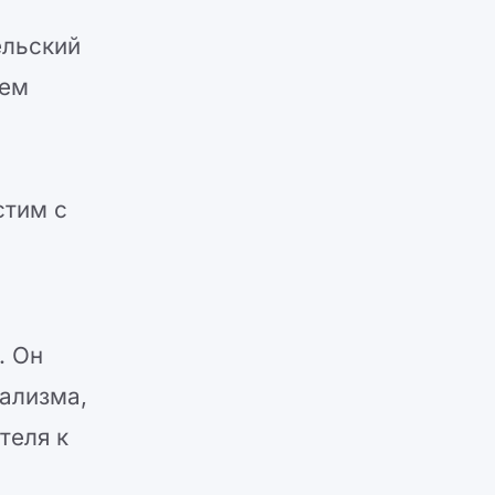
ельский
ием
стим с
. Он
ализма,
теля к