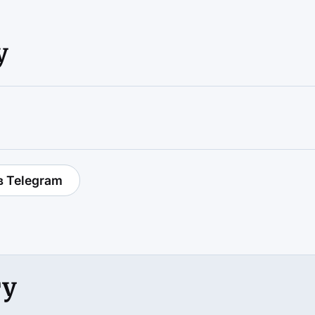
у
в Telegram
гу