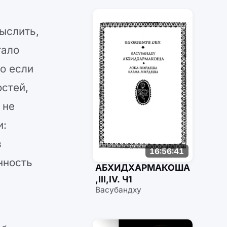
ыслить,
тало
о если
остей,
 не
и:
в
16:56:41
нность
АБХИДХАРМАКОША
,III,IV. Ч1
Васубандху