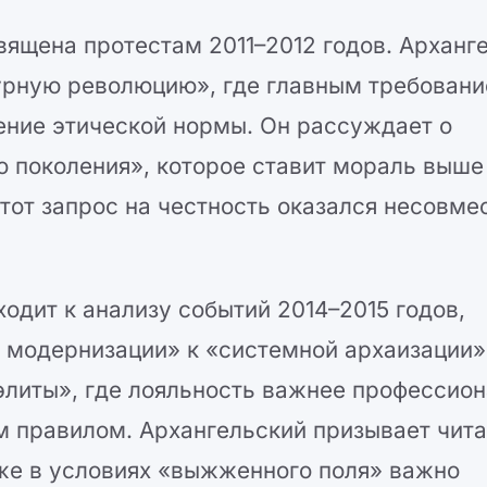
вящена протестам 2011–2012 годов. Арханг
турную революцию», где главным требован
ление этической нормы. Он рассуждает о
 поколения», которое ставит мораль выше
этот запрос на честность оказался несовме
ходит к анализу событий 2014–2015 годов,
 модернизации» к «системной архаизации»
элиты», где лояльность важнее профессион
м правилом. Архангельский призывает чита
аже в условиях «выжженного поля» важно