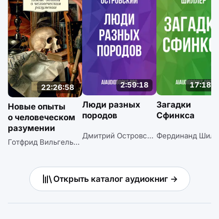
2:59:18
17:18:0
22:26:58
Люди разных
Загадки
Новые опыты
породов
Сфинкса
о человеческом
разумении
Дмитрий Островский
Фердинанд Шилл
Готфрид Вильгельм Лейбниц
Открыть каталог аудиокниг →