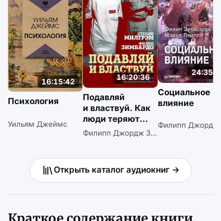
24:35:3
16:20:36
16:15:42
Социальное
Подавляй
Психология
влияние
и властвуй. Как
люди теряют
Уильям Джеймс
человечность?
Филипп Джордж Зимбардо
Открыть каталог аудиокниг →
Краткое содержание книги