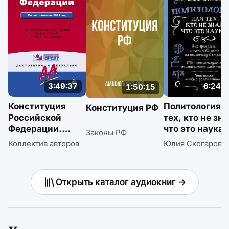
3:49:37
6:24:2
1:50:15
Конституция
Политология д
Конституция РФ
Российской
тех, кто не зна
Федерации.
что это наука
Законы РФ
По состоянию
Коллектив авторов
Юлия Скогарова
на 2011 год.
С комментариям
и юристов
Открыть каталог аудиокниг →