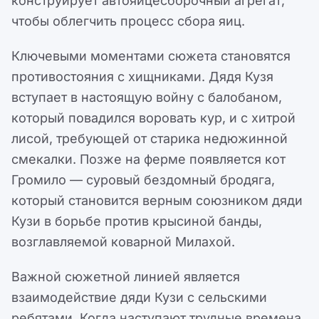
конструирует автояйцесборочный агрегат,
чтобы облегчить процесс сбора яиц.
Ключевыми моментами сюжета становятся
противостояния с хищниками. Дядя Кузя
вступает в настоящую войну с балобаном,
который повадился воровать кур, и с хитрой
лисой, требующей от старика недюжинной
смекалки. Позже на ферме появляется кот
Громило — суровый бездомный бродяга,
который становится верным союзником дяди
Кузи в борьбе против крысиной банды,
возглавляемой коварной Милахой.
Важной сюжетной линией является
взаимодействие дяди Кузи с сельскими
ребятами. Когда наступают трудные времена