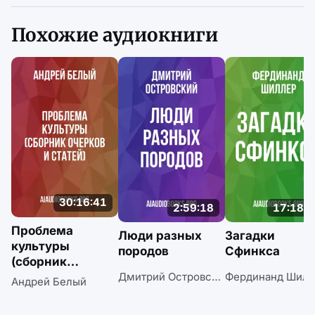
Похожие аудиокниги
30:16:41
2:59:18
17:18:0
Проблема
Люди разных
Загадки
культуры
породов
Сфинкса
(сборник
Дмитрий Островский
Фердинанд Шилл
очерков
Андрей Белый
и статей)