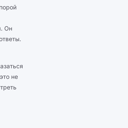
 порой
. Он
ответы.
казаться
это не
отреть