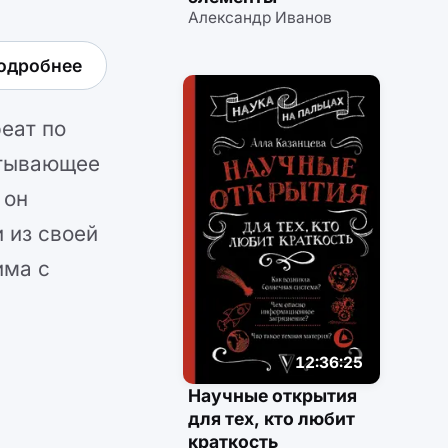
Александр Иванов
одробнее
еат по
атывающее
 он
 из своей
има с
12:36:25
Научные открытия
для тех, кто любит
краткость