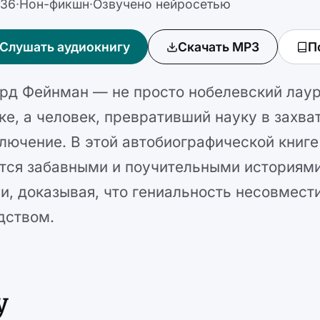
:36
·
Нон-фикшн
·
Озвучено нейросетью
Слушать аудиокнигу
Скачать MP3
П
рд Фейнман — не просто нобелевский лаур
ке, а человек, превративший науку в захв
лючение. В этой автобиографической книге
тся забавными и поучительными историями
и, доказывая, что гениальность несовмест
дством.
у