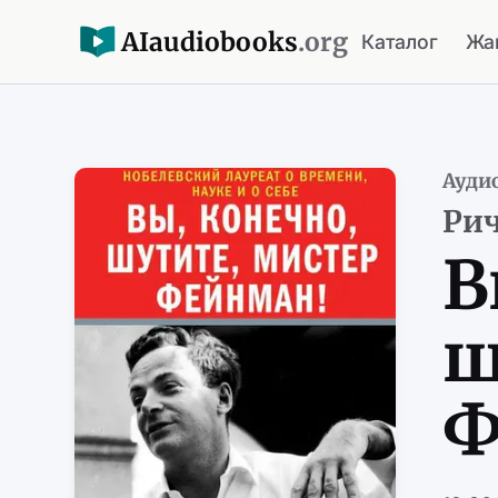
AI
audiobooks
.org
Каталог
Жа
Ауди
Ри
В
ш
Ф