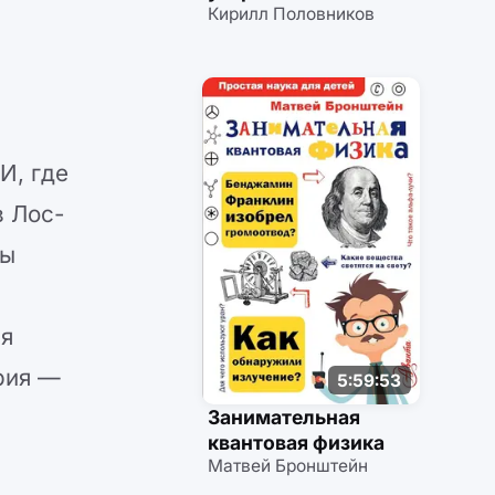
Кирилл Половников
И, где
в Лос-
бы
ся
рия —
5:59:53
Занимательная
квантовая физика
Матвей Бронштейн
,