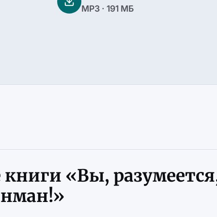
MP3 · 191 МБ
 книги «Вы, разумеется
йнман!»