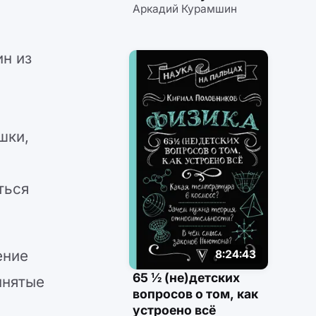
Аркадий Курамшин
близко
о
ин из
шки,
ться
ение
8:24:43
65 ½ (не)детских
инятые
вопросов о том, как
е
устроено всё