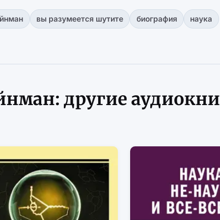
ейнман
вы разумеется шутите
биография
наука
йнман: другие аудиокн