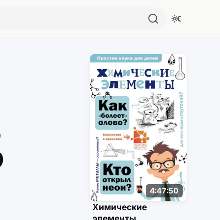
Похожие аудио
,
р
4:47:50
Химические
элементы