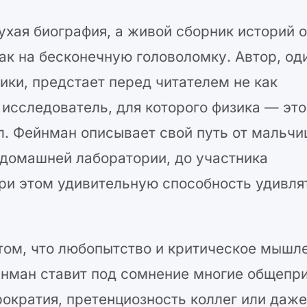
ухая биография, а живой сборник историй 
ак на бесконечную головоломку. Автор, од
ики, предстает перед читателем не как
 исследователь, для которого физика — это
л. Фейнман описывает свой путь от мальчи
домашней лаборатории, до участника
при этом удивительную способность удивля
 том, что любопытство и критическое мышл
йнман ставит под сомнение многие общепр
рократия, претенциозность коллег или даж