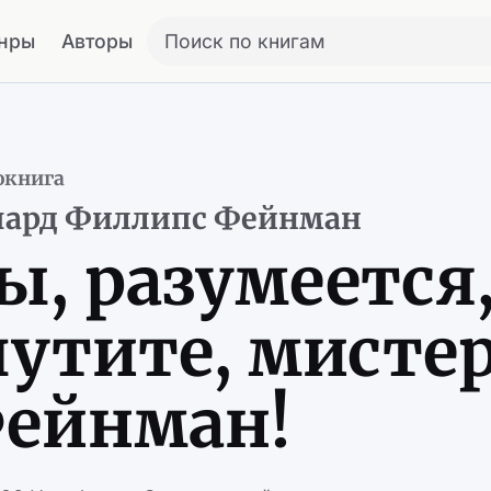
нры
Авторы
Поиск по книгам
окнига
чард Филлипс Фейнман
ы, разумеется
утите, мисте
ейнман!