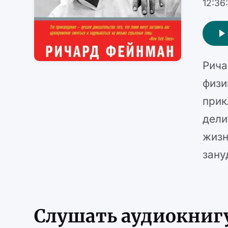
12:36
Рича
физи
прик
дели
жизн
зану
Слушать аудиокниг