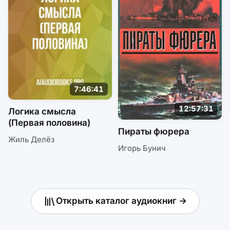
7:46:41
12:57:31
Логика смысла
(Первая половина)
Пираты фюрера
Жиль Делёз
Игорь Бунич
Открыть каталог аудиокниг →