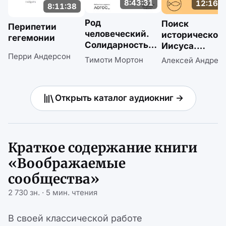
8:43:31
12:16:3
8:11:38
Род
Поиск
Перипетии
человеческий.
историческог
гегемонии
Солидарность
Иисуса.
с нечеловечески
Перри Андерсон
От Реймаруса
Тимоти Мортон
Алексей Андрее
м народом
до наших дне
Открыть каталог аудиокниг →
Краткое содержание книги
«Воображаемые
сообщества»
2 730 зн. · 5 мин. чтения
В своей классической работе