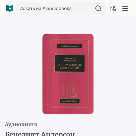
Искать на AIaudiobooks
Аудиокнига
Бенедикт Андерсон