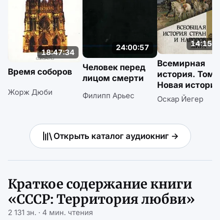
14:15:1
24:00:57
18:47:34
Всемирная
Человек перед
Время соборов
история. Том 3
лицом смерти
Новая истори
Жорж Дюби
Филипп Арьес
Оскар Йегер
Открыть каталог аудиокниг →
Краткое содержание книги
«СССР: Территория любви»
2 131 зн. · 4 мин. чтения