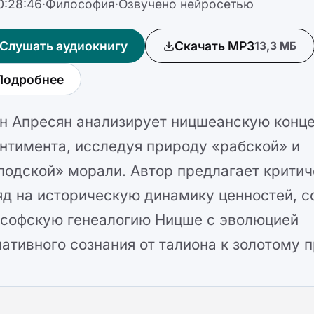
0:28:46
·
Философия
·
Озвучено нейросетью
Слушать аудиокнигу
Скачать MP3
13,3 МБ
Подробнее
н Апресян анализирует ницшеанскую конц
нтимента, исследуя природу «рабской» и
подской» морали. Автор предлагает крити
яд на историческую динамику ценностей, с
софскую генеалогию Ницше с эволюцией
ативного сознания от талиона к золотому п