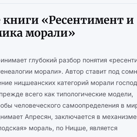
 книги «Ресентимент и
мика морали»
ринимает глубокий разбор понятия «ресент
енеалогии морали». Автор ставит под сом
ние ницшеанских категорий морали господ
прежде всего как типологические модели,
бы человеческого самоопределения в ми
нимает Апресян, заключается в механизме
подская» мораль, по Ницше, является