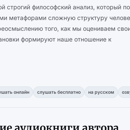
ой строгий философский анализ, который п
ми метафорами сложную структуру челов
реосмыслению того, как мы оцениваем сво
тановки формируют наше отношение к
ушать онлайн
слушать бесплатно
на русском
озв
гие аудиокниги автора