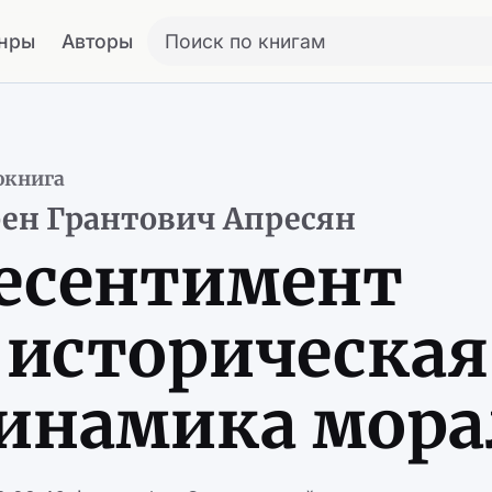
нры
Авторы
Поиск по книгам
окнига
ен Грантович Апресян
есентимент
 историческая
инамика мора