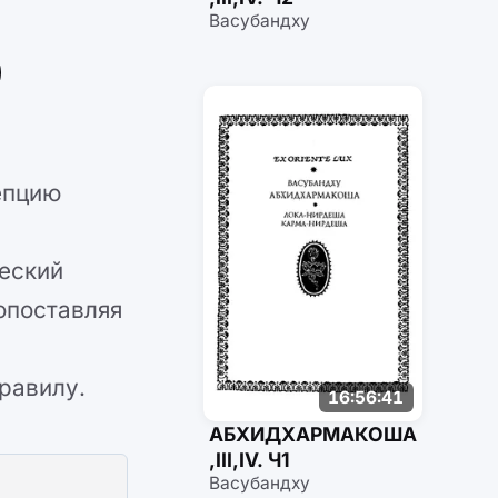
Васубандху
епцию
ческий
опоставляя
равилу.
16:56:41
АБХИДХАРМАКОША
,III,IV. Ч1
Васубандху