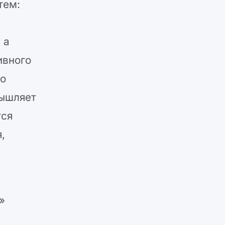
тем:
 а
ивного
го
мышляет
тся
,
»