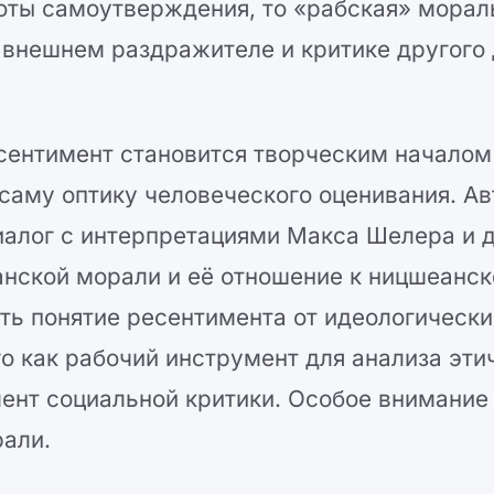
ноты самоутверждения, то «рабская» мора
о внешнем раздражителе и критике другого
есентимент становится творческим началом
саму оптику человеческого оценивания. Ав
иалог с интерпретациями Макса Шелера и 
анской морали и её отношение к ницшеанс
ть понятие ресентимента от идеологически
о как рабочий инструмент для анализа эти
мент социальной критики. Особое внимание
рали.