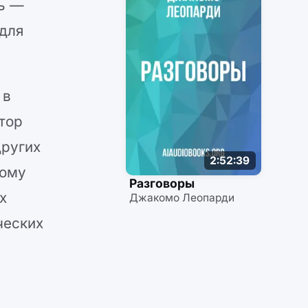
ль —
 для
 в
тор
других
2:52:39
кому
Разговоры
х
Джакомо Леопарди
ческих