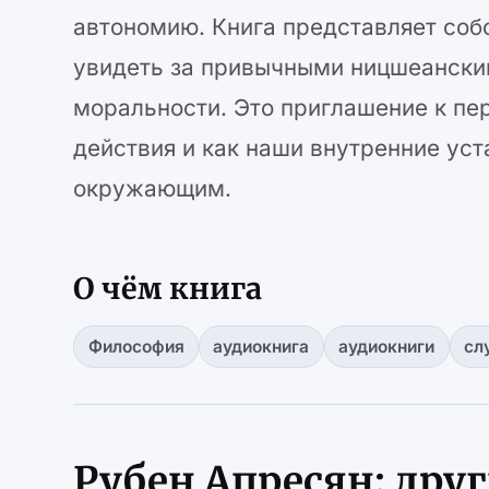
автономию. Книга представляет соб
увидеть за привычными ницшеански
моральности. Это приглашение к пе
действия и как наши внутренние ус
окружающим.
О чём книга
Философия
аудиокнига
аудиокниги
сл
Рубен Апресян: дру