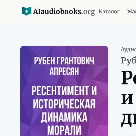
AI
audiobooks
.org
Каталог
Жа
Ауди
Руб
Р
и
д