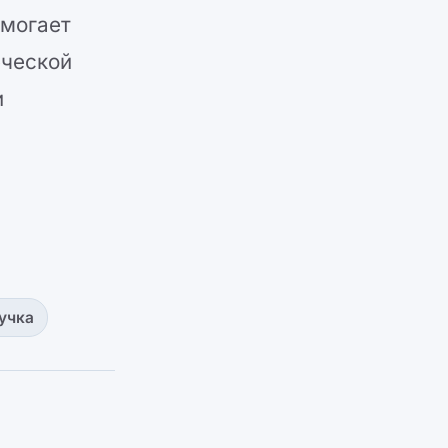
омогает
еческой
и
учка