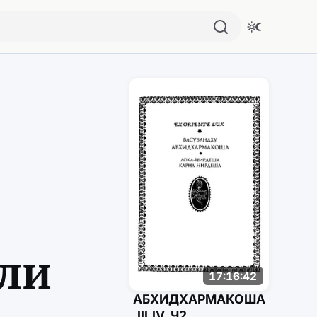
Похожие аудио
ли
17:16:42
АБХИДХАРМАКОША
,III,IV. Ч2