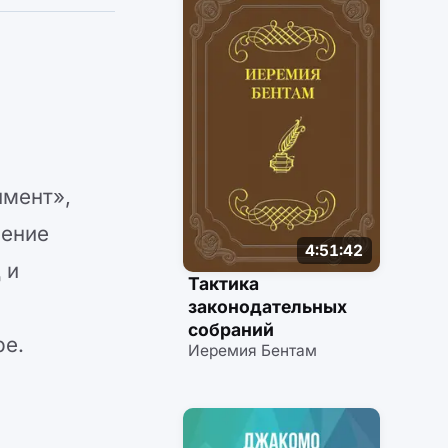
имент»,
нение
4:51:42
 и
Тактика
законодательных
собраний
ре.
Иеремия Бентам