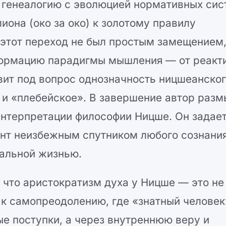
 генеалогию с эволюцией нормативных сис
иона (око за око) к золотому правилу
 этот переход не был простым замещением,
ормацию парадигмы мышления — от реакт
авит под вопрос однозначность ницшеанско
 и «плебейское». В завершение автор раз
интерпретации философии Ницше. Он задае
ент неизбежным спутником любого сознания
иальной жизнью.
 что аристократизм духа у Ницше — это не
 к самопреодолению, где «знатный человек
ые поступки, а через внутреннюю веру и