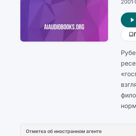
2001
·
Рубе
ресе
«гос
взгл
фило
норм
Отметка об иностранном агенте