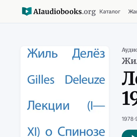
AI
audiobooks
.org
Каталог
Жа
Ауди
Жил
Л
1
1978
·