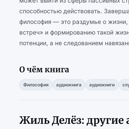
может выйти из сферы пассивных ст
способностью действовать. Заверша
философия — это раздумье о жизни, 
встреч» и формированию такой жизн
потенции, а не следованием навяза
О чём книга
Философия
аудиокнига
аудиокниги
сл
Жиль Делёз: другие