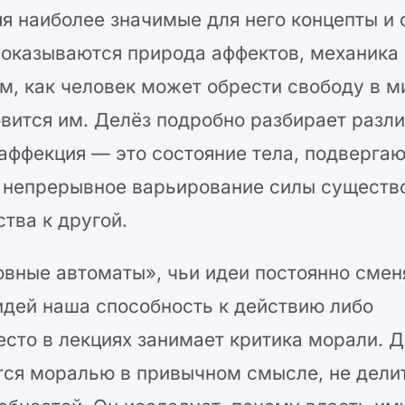
я наиболее значимые для него концепты и 
 оказываются природа аффектов, механика
м, как человек может обрести свободу в м
овится им. Делёз подробно разбирает разл
аффекция — это состояние тела, подверга
о непрерывное варьирование силы существ
тва к другой.
овные автоматы», чьи идеи постоянно сме
 идей наша способность к действию либо
есто в лекциях занимает критика морали. 
ется моралью в привычном смысле, не дели