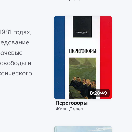
981 годах,
ледование
лючевые
 свободы и
ссического
8:28:49
Переговоры
Жиль Делёз