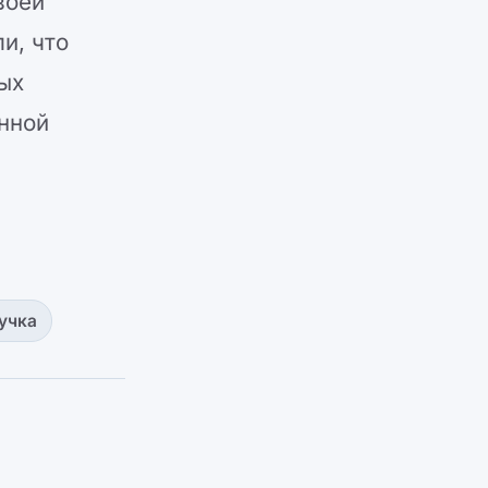
воей
и, что
ных
нной
учка