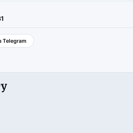
81
в Telegram
гу