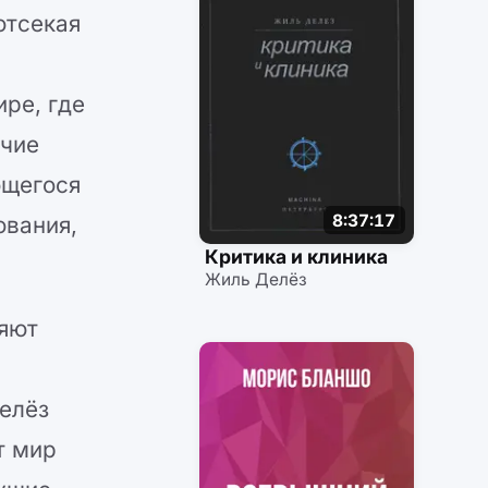
отсекая
ире, где
ичие
ющегося
8:37:17
ования,
Критика и клиника
Жиль Делёз
няют
Делёз
т мир