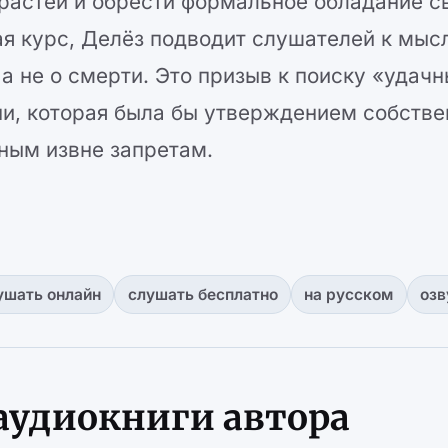
растей и обрести формальное обладание с
я курс, Делёз подводит слушателей к мысл
а не о смерти. Это призыв к поиску «удач
и, которая была бы утверждением собстве
нным извне запретам.
ушать онлайн
слушать бесплатно
на русском
озв
 аудиокниги автора