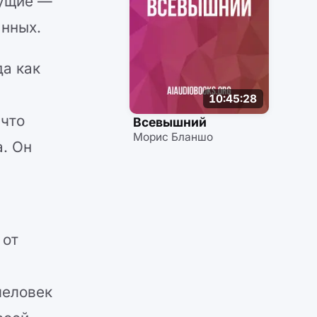
мущие —
анных.
да как
10:45:28
 что
Всевышний
Морис Бланшо
. Он
.
 от
человек