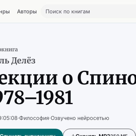
нры
Авторы
Поиск по книгам
окнига
ь Делёз
екции о Спино
978–1981
9:05:08
·
Философия
·
Озвучено нейросетью