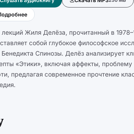
Слушать аудиокнигу
Скачать MP3
250 МБ
Подробнее
 лекций Жиля Делёза, прочитанный в 1978–1
ставляет собой глубокое философское исс
 Бенедикта Спинозы. Делёз анализирует к
епты «Этики», включая аффекты, проблему
ти, предлагая современное прочтение кла
едия.
у