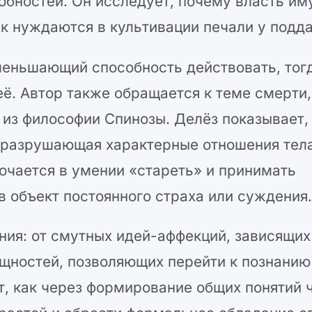
особностей. Он исследует, почему власть и
ак нуждаются в культивации печали у подд
уменьшающий способность действовать, тог
ё. Автор также обращается к теме смерти,
из философии Спинозы. Делёз показывает,
 разрушающая характерные отношения тела
ючается в умении «стареть» и принимать
в объект постоянного страха или суждения
ния: от смутных идей-аффекций, зависящих
ущностей, позволяющих перейти к познанию
т, как через формирование общих понятий 