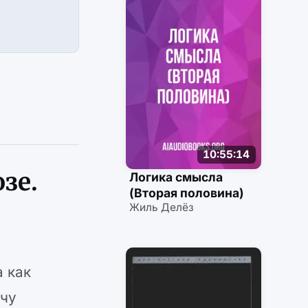
10:55:14
зе.
Логика смысла
(Вторая половина)
Жиль Делёз
а как
ачу