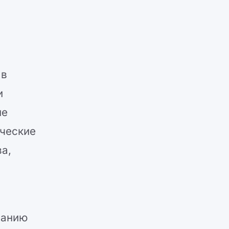
 в
и
ие
ические
а,
ванию