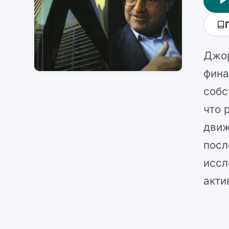
Джор
фина
собс
что 
движ
посл
иссл
акти