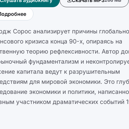
Слушать аудиокнигу
Скачать MP3
266 МБ
Подробнее
дж Сорос анализирует причины глобально
нсового кризиса конца 90-х, опираясь на
твенную теорию рефлексивности. Автор до
рыночный фундаментализм и неконтролиру
ение капитала ведут к разрушительным
едствиям для мировой экономики. Это глу
едование экономики и политики, написанн
вным участником драматических событий 1