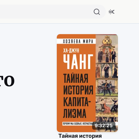
Похожие аудио
го
9:32:25
Тайная история