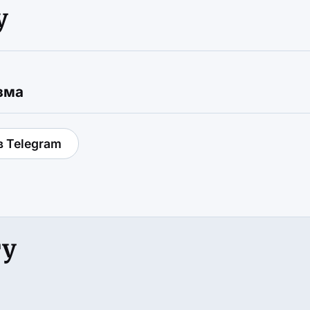
у
зма
в Telegram
гу