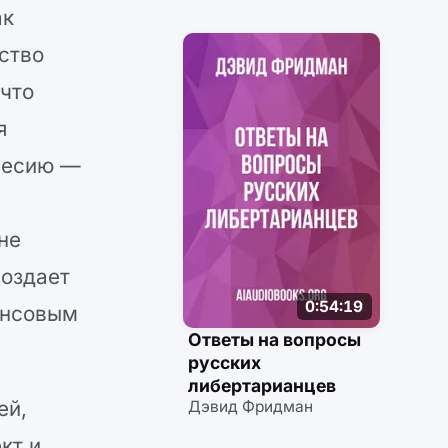
элемента времени
ак
и цены
ство
 что
я
овесию —
не
создает
0:54:19
ансовым
Ответы на вопросы
русских
либертарианцев
ей,
Дэвид Фридман
кт и