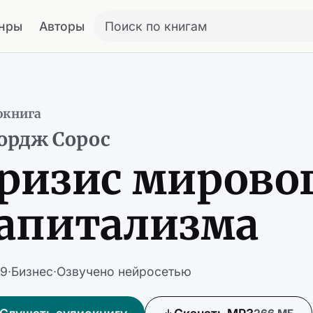
нры
Авторы
Поиск по книгам
окнига
ордж Сорос
ризис мирово
апитализма
39
·
Бизнес
·
Озвучено нейросетью