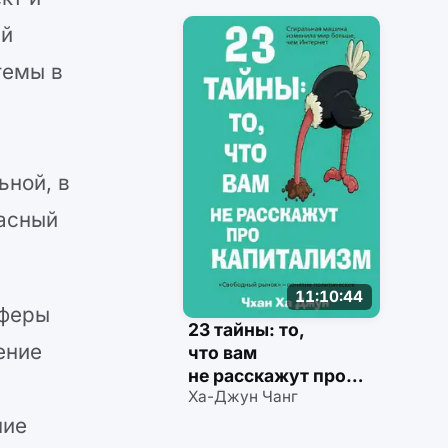
ий
темы в
ьной, в
пасный
11:10:44
сферы
23 тайны: то,
ение
что вам
не расскажут про
Ха-Джун Чанг
капитализм
ние