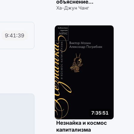
объяснение
Ха-Джун Чанг
на примерах
мировой кухни
9:41:39
7:35:51
Незнайка и космос
капитализма