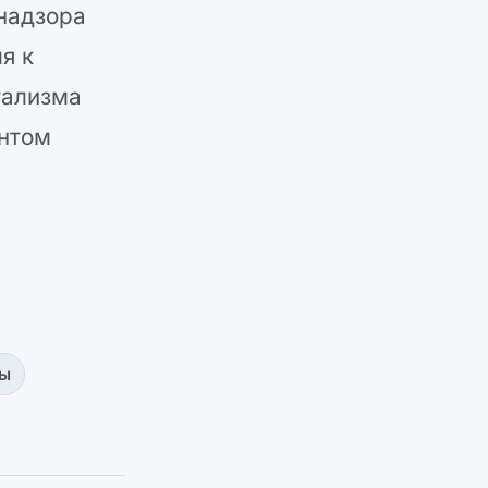
надзора
я к
тализма
ентом
ы