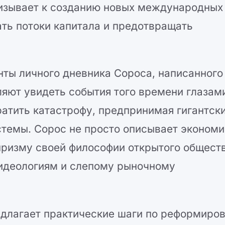
ризывает к созданию новых международных
ать потоки капитала и предотвращать
ты личного дневника Сороса, написанного
оляют увидеть события того времени глазам
ратить катастрофу, предпринимая гигантск
стемы. Сорос не просто описывает эконом
призму своей философии открытого обществ
 идеологиям и слепому рыночному
едлагает практические шаги по реформиро