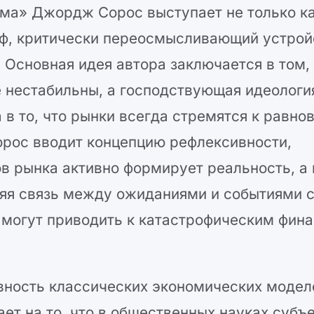
зма» Джордж Сорос выступает не только к
оф, критически переосмысливающий устрой
 Основная идея автора заключается в том,
 нестабильны, а господствующая идеологи
в то, что рынки всегда стремятся к равн
орос вводит концепцию рефлексивности,
в рынка активно формирует реальность, а 
няя связь между ожиданиями и событиями 
 могут приводить к катастрофическим фин
вность классических экономических модел
ет на то, что в общественных науках субъе