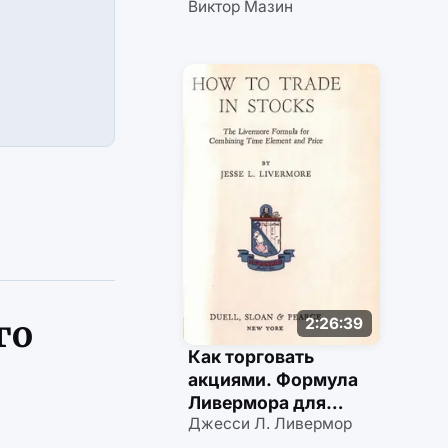
Виктор Мазин
го
2:26:39
Как торговать
акциями. Формула
Ливермора для
Джесси Л. Ливермор
комбинирования