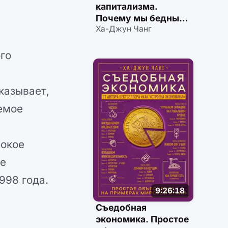
капитализма.
Почему мы бедные,
Ха-Джун Чанг
несчастные
и больные
го
казывает,
емое
бокое
ое
998 года.
9:26:18
Съедобная
экономика. Простое