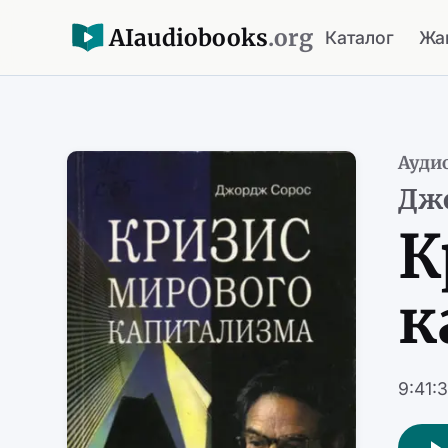
AI
audiobooks
.org
Каталог
Жа
Ауди
Дж
К
к
9:41: