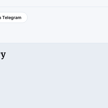
в Telegram
гу