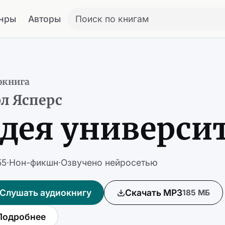
нры
Авторы
Поиск по книгам
окнига
л Ясперс
дея универси
55
·
Нон-фикшн
·
Озвучено нейросетью
Слушать аудиокнигу
Скачать MP3
185 МБ
Подробнее