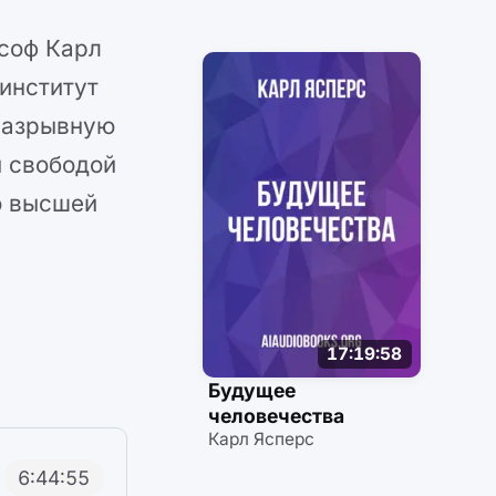
соф Карл
институт
разрывную
и свободой
ю высшей
17:19:58
Будущее
человечества
Карл Ясперс
6:44:55