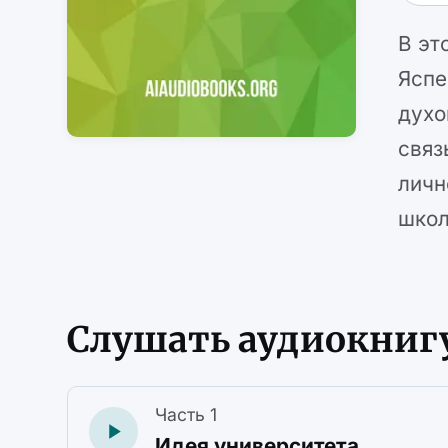
В эт
Яспе
духо
связ
личн
школ
Слушать аудиокниг
Часть 1
Идея университета