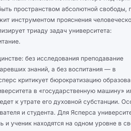
быть пространством абсолютной свободы, 
ужит инструментом прояснения человеческ
лизирует триаду задач университета:
итание.
динстве: без исследования преподавание
аревших знаний, а без воспитания — в
сперс критикует бюрократизацию образова
иверситета в «государственную машину» и
дет к утрате его духовной субстанции. Ос
вателя и студента. Для Ясперса университ
ль и ученик находятся на одном уровне в с