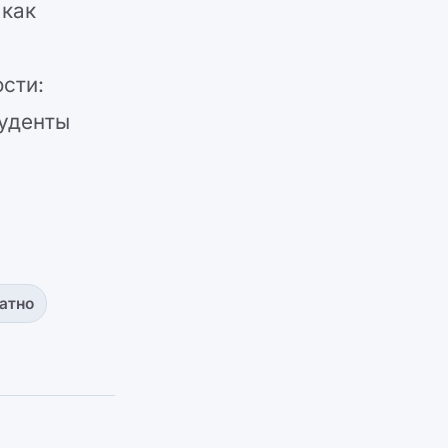
 как
сти:
туденты
атно