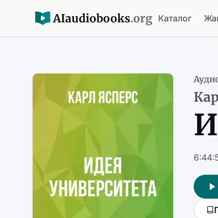
AI
audiobooks
.org
Каталог
Жа
Ауди
Кар
И
6:44: