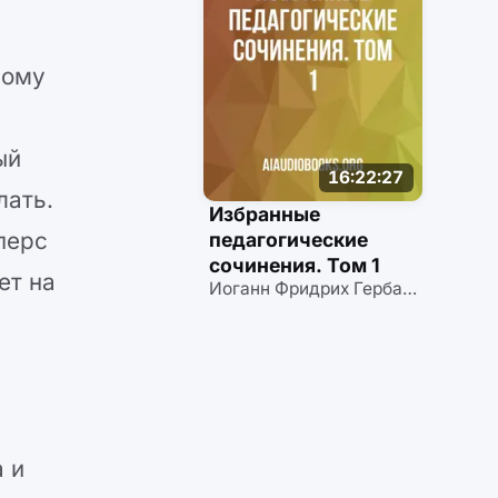
ному
ый
16:22:27
лать.
Избранные
перс
педагогические
сочинения. Том 1
ет на
Иоганн Фридрих Гербарт
 и