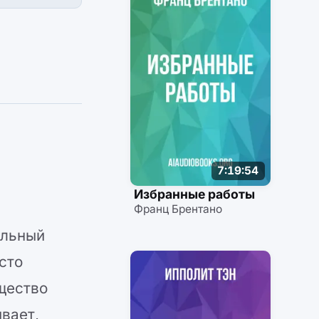
7:19:54
Избранные работы
Франц Брентано
альный
сто
щество
вает,