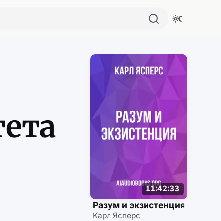
Похожие аудио
тета
11:42:33
Разум и экзистенция
Карл Ясперс