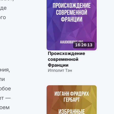
где
ого
16:26:13
Происхождение
современной
Франции
ния,
Ипполит Тэн
ли
обое
ет —
воем