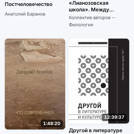
«Лианозовская
Постчеловечество
школа». Между
Анатолий Баранов
барачной поэзией
Коллектив авторов --
и русским
Филология
конкретизмом
12:39:37
1:48:20
Другой в литературе