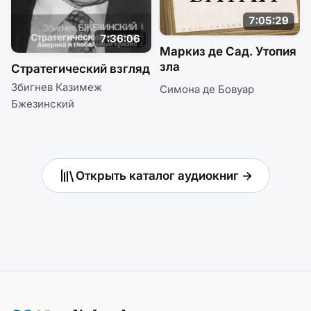
7:05:29
7:36:06
Маркиз де Сад. Утопия
зла
Стратегический взгляд
Збигнев Казимеж
Симона де Бовуар
Бжезинский
Открыть каталог аудиокниг →