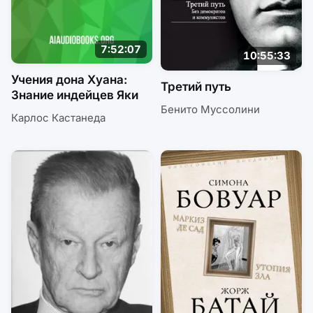
7:52:07
10:55:33
Учения дона Хуана:
Третий путь
Знание индейцев Яки
Бенито Муссолини
Карлос Кастанеда