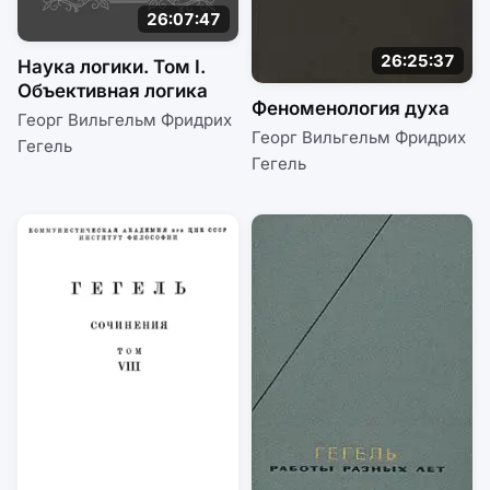
26:07:47
26:25:37
Наука логики. Том I.
Объективная логика
Феноменология духа
Георг Вильгельм Фридрих
Георг Вильгельм Фридрих
Гегель
Гегель