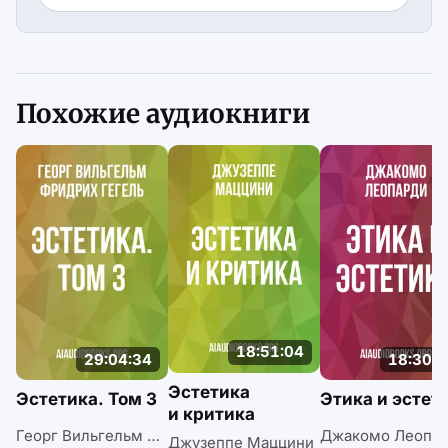
Похожие аудиокниги
18:51:04
29:04:34
18:30:1
Эстетика
Эстетика. Том 3
Этика и эстет
и критика
Георг Вильгельм Фридрих Гегель
Джакомо Леопа
Джузеппе Маццини