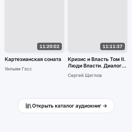
11:20:02
11:11:37
Картезианская соната
Кризис и Власть Том II.
Люди Власти. Диалоги
Уильям Гэсс
о великих сюзеренах
Сергей Щеглов
и властных
группировках
Открыть каталог аудиокниг →