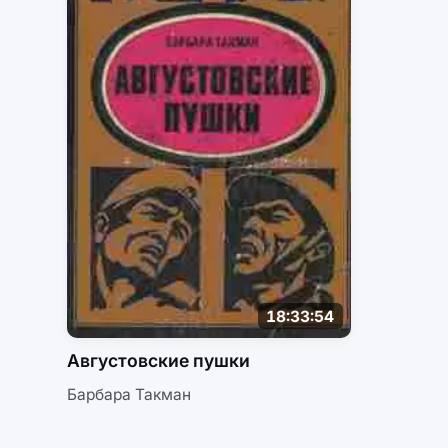
18:33:54
Августовские пушки
Барбара Такман