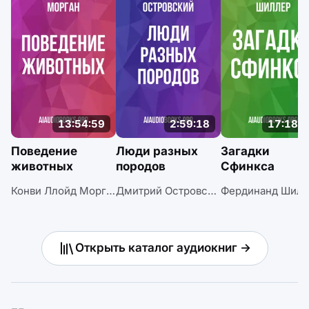
13:54:59
2:59:18
17:18:0
Поведение
Люди разных
Загадки
животных
породов
Сфинкса
Конви Ллойд Морган
Дмитрий Островский
Фердинанд Шилл
Открыть каталог аудиокниг →