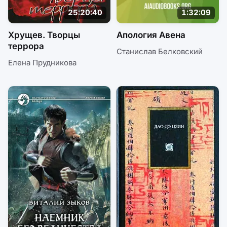
25:20:40
1:32:09
Хрущев. Творцы
Апология Авена
террора
Станислав Белковский
Елена Прудникова