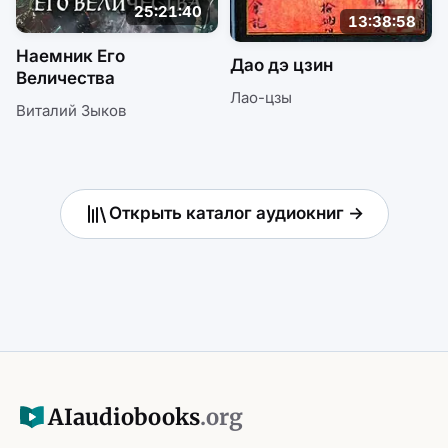
25:21:40
13:38:58
Наемник Его
Дао дэ цзин
Величества
Лао-цзы
Виталий Зыков
Открыть каталог аудиокниг →
AI
audiobooks
.org