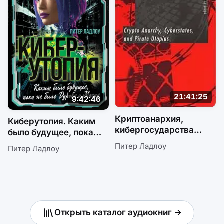
21:41:25
9:42:46
Криптоанархия,
Киберутопия. Каким
кибергосударства
было будущее, пока
и пиратские утопии
не было Дурова
Питер Ладлоу
Питер Ладлоу
и Маска
Открыть каталог аудиокниг →