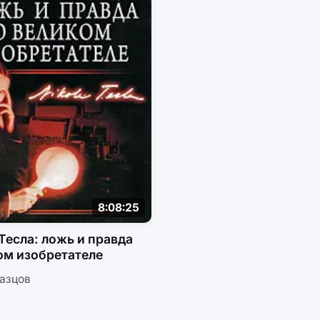
8:08:25
Тесла: ложь и правда
ом изобретателе
азцов