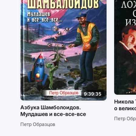
9:39:35
Никола 
Азбука Шамболоидов.
о велик
Мулдашев и все-все-все
Петр Обр
Петр Образцов