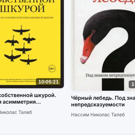
10:05:21
1
собственной шкурой.
Чёрный лебедь. Под зн
я асимметрия
непредсказуемости
невной жизни
иколас Талеб
Нассим Николас Талеб