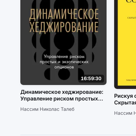
16:59:30
Динамическое хеджирование:
Рискуя 
Управление риском простых
Скрыта
и экзотических опционов
повсед
Нассим Николас Талеб
Нассим Н