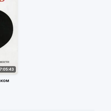
7:05:43
аком