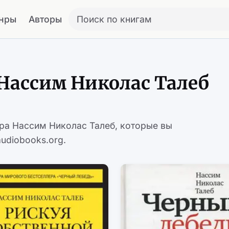
нры
Авторы
Поиск по книгам
Нассим Николас Талеб
ора Нассим Николас Талеб, которые вы
udiobooks.org.