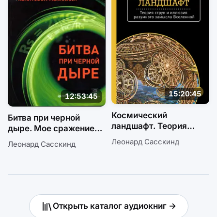
15:20:45
12:53:45
Космический
Битва при черной
ландшафт. Теория
дыре. Мое сражение
струн и иллюзия
со Стивеном Хокингом
Леонард Сасскинд
Леонард Сасскинд
разумного замысла
за мир, безопасный
Вселенной
для квантовой
механики
Открыть каталог аудиокниг →