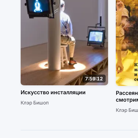
7:59:12
Искусство инсталляции
Рассеян
смотрим
Клэр Бишоп
и перфо
Клэр Би