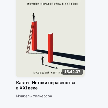
15:42:37
Касты. Истоки неравенства
в XXI веке
Изабель Уилкерсон