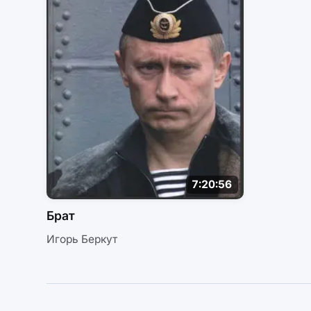
7:20:56
Брат
Игорь Беркут