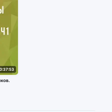
0:37:53
иков.