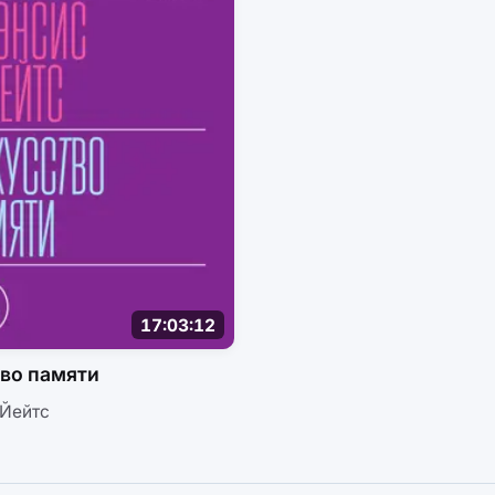
17:03:12
во памяти
Йейтс