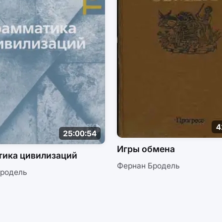
4
25:00:54
Игры обмена
тика цивилизаций
Фернан Бродель
Бродель