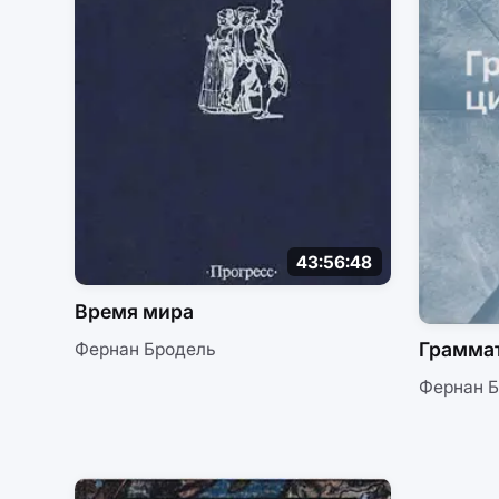
43:56:48
Время мира
Грамма
Фернан Бродель
Фернан 