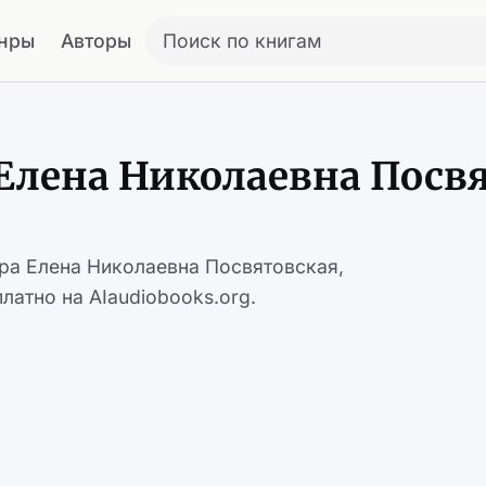
нры
Авторы
Поиск по книгам
Елена Николаевна Посв
ора Елена Николаевна Посвятовская,
латно на AIaudiobooks.org.