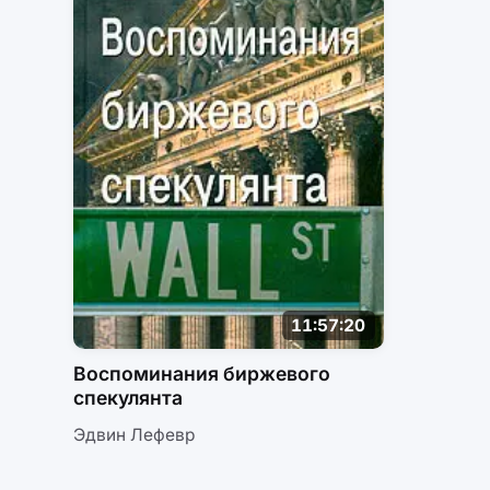
11:57:20
Воспоминания биржевого
спекулянта
Эдвин Лефевр