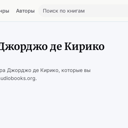
нры
Авторы
Поиск по книгам
 Джорджо де Кирико
ора Джорджо де Кирико, которые вы
udiobooks.org.