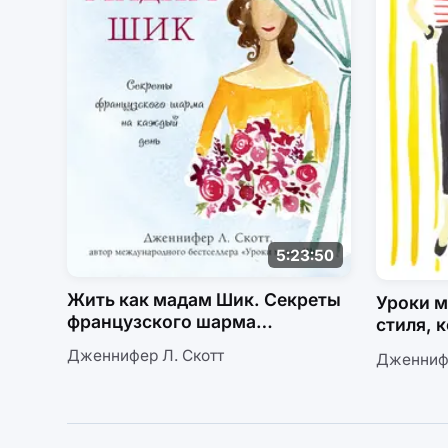
5:23:50
Жить как мадам Шик. Секреты
Уроки м
французского шарма
стиля, 
на каждый день
жила в 
Дженнифер Л. Скотт
Дженнифе