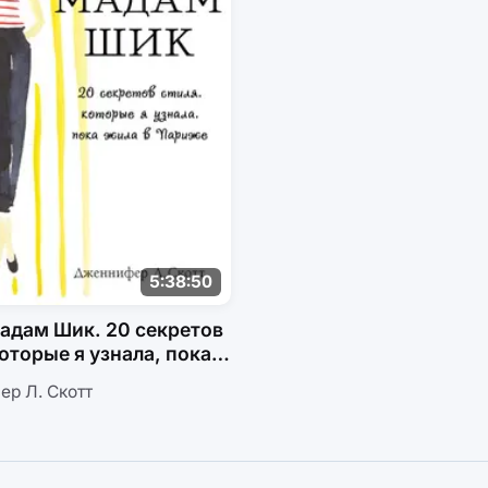
5:38:50
адам Шик. 20 секретов
которые я узнала, пока
Париже
р Л. Скотт