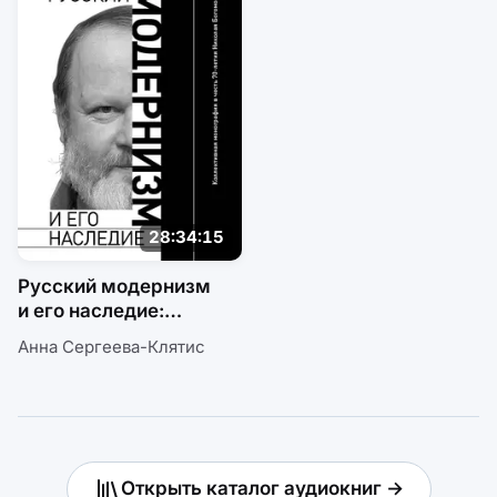
28:34:15
Русский модернизм
и его наследие:
Коллективная
Анна Сергеева-Клятис
монография в честь
70-летия Н. А.
Богомолова
Открыть каталог аудиокниг →