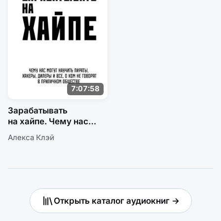
7:07:58
Зарабатывать
на хайпе. Чему нас
могут научить пираты,
Алекса Клэй
хакеры, дилеры и все,
о ком не говорят
в приличном обществе
Открыть каталог аудиокниг →